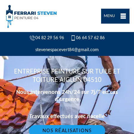
MENU
04 82 29 56 96
06 64 57 62 86
stevenespacevert84@gmail.com
ENTREPRISE PEINTURE SUR TUILE ET
TOITURE AIGLUN 04510
Nous intervenons 24h/24 sur 7j/7 en cas
d'urgence
Travaux effectués avec nacelle
NOS RÉALISATIONS