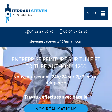
MENU
04 82 29 56 96
06 64 57 62 86
stevenespacevert84@gmail.com
ENTREPRISE PEINTURE SUR TUILE ET
TOITURE AUTHON 04200
Nous intervenons 24h/24 sur 7j/7 en cas
d'urgence
Travaux effectués avec nacelle
NOS RÉALISATIONS