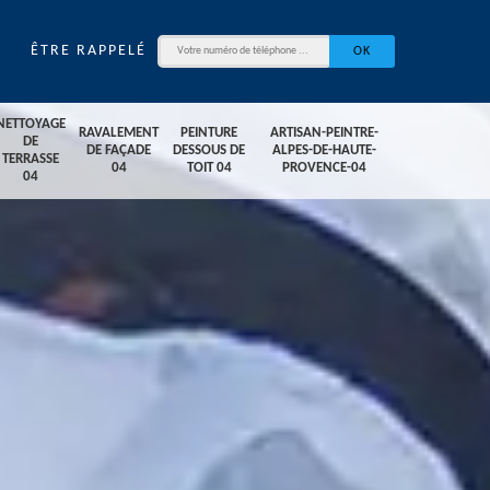
ÊTRE RAPPELÉ
NETTOYAGE
RAVALEMENT
PEINTURE
ARTISAN-PEINTRE-
DE
DE FAÇADE
DESSOUS DE
ALPES-DE-HAUTE-
TERRASSE
04
TOIT 04
PROVENCE-04
04