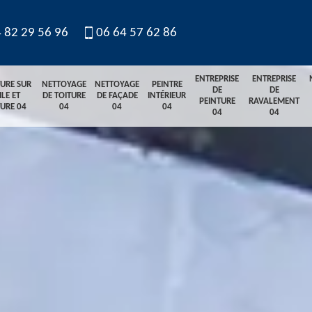
 82 29 56 96
06 64 57 62 86
ENTREPRISE
ENTREPRISE
TURE SUR
NETTOYAGE
NETTOYAGE
PEINTRE
DE
DE
ILE ET
DE TOITURE
DE FAÇADE
INTÉRIEUR
PEINTURE
RAVALEMENT
TURE 04
04
04
04
04
04