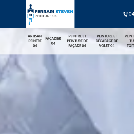
04
ARTISAN
PEINTRE ET
PEINTURE ET
PEIN
FAÇADIER
PEINTRE
PEINTURE DE
DÉCAPAGE DE
TU
04
04
FAÇADE 04
VOLET 04
TOI