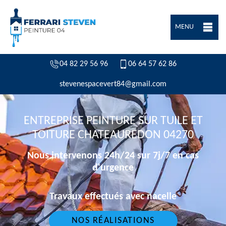
MENU
04 82 29 56 96
06 64 57 62 86
stevenespacevert84@gmail.com
ENTREPRISE PEINTURE SUR TUILE ET
TOITURE CHATEAUREDON 04270
Nous intervenons 24h/24 sur 7j/7 en cas
d'urgence
Travaux effectués avec nacelle
NOS RÉALISATIONS