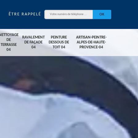
ÊTRE RAPPELÉ
NETTOYAGE
RAVALEMENT
PEINTURE
ARTISAN-PEINTRE-
DE
DE FAÇADE
DESSOUS DE
ALPES-DE-HAUTE-
TERRASSE
04
TOIT 04
PROVENCE-04
04