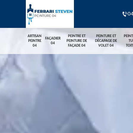
04
ARTISAN
PEINTRE ET
PEINTURE ET
PEIN
FAÇADIER
PEINTRE
PEINTURE DE
DÉCAPAGE DE
TU
04
04
FAÇADE 04
VOLET 04
TOI