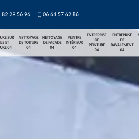
 82 29 56 96
06 64 57 62 86
ENTREPRISE
ENTREPRISE
TURE SUR
NETTOYAGE
NETTOYAGE
PEINTRE
DE
DE
ILE ET
DE TOITURE
DE FAÇADE
INTÉRIEUR
PEINTURE
RAVALEMENT
TURE 04
04
04
04
04
04