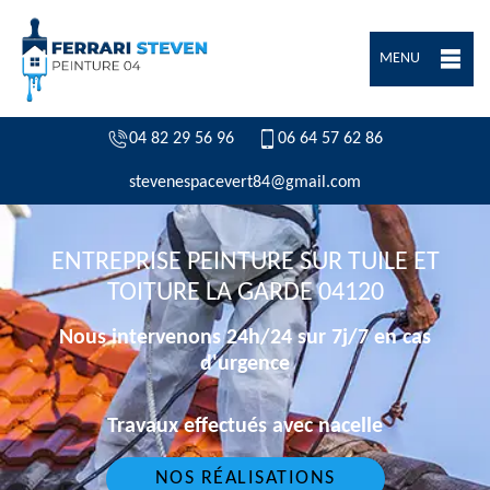
MENU
04 82 29 56 96
06 64 57 62 86
stevenespacevert84@gmail.com
ENTREPRISE PEINTURE SUR TUILE ET
TOITURE LA GARDE 04120
Nous intervenons 24h/24 sur 7j/7 en cas
d'urgence
Travaux effectués avec nacelle
NOS RÉALISATIONS