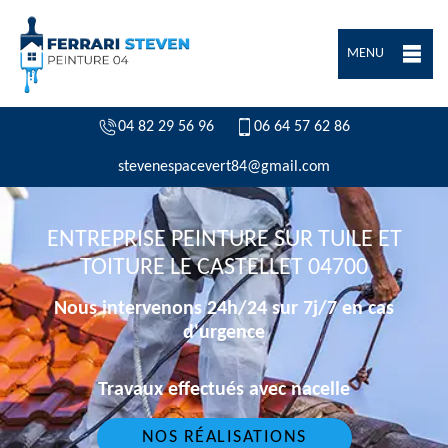
MENU
04 82 29 56 96
06 64 57 62 86
stevenespacevert84@gmail.com
ENTREPRISE PEINTURE SUR TUILE ET
TOITURE LE CASTELLET 04700
Nous intervenons 24h/24 sur 7j/7 en cas
d'urgence
Travaux effectués avec nacelle
NOS RÉALISATIONS