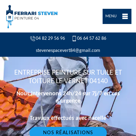
MENU
04 82 29 56 96
06 64 57 62 86
stevenespacevert84@gmail.com
ENTREPRISE PEINTURE SUR TUILE ET
TOITURE LE VERNET 04140
Nous intervenons 24h/24 sur 7j/7 en cas
d'urgence
Travaux effectués avec nacelle
NOS RÉALISATIONS