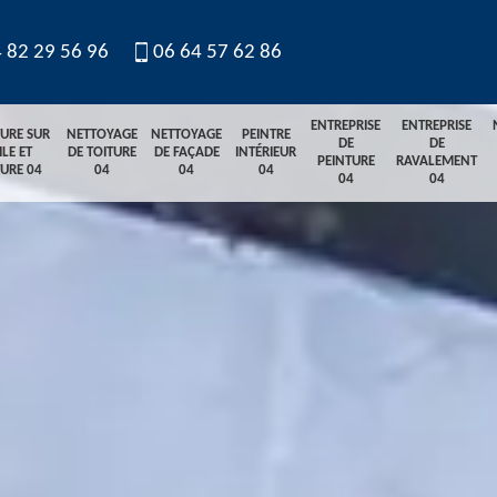
 82 29 56 96
06 64 57 62 86
ENTREPRISE
ENTREPRISE
TURE SUR
NETTOYAGE
NETTOYAGE
PEINTRE
DE
DE
ILE ET
DE TOITURE
DE FAÇADE
INTÉRIEUR
PEINTURE
RAVALEMENT
TURE 04
04
04
04
04
04