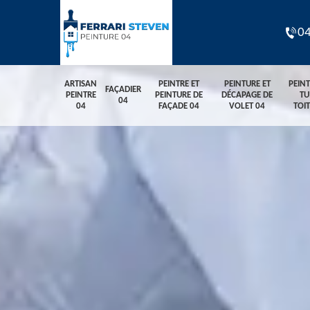
04
ARTISAN
PEINTRE ET
PEINTURE ET
PEIN
FAÇADIER
PEINTRE
PEINTURE DE
DÉCAPAGE DE
TU
04
04
FAÇADE 04
VOLET 04
TOI