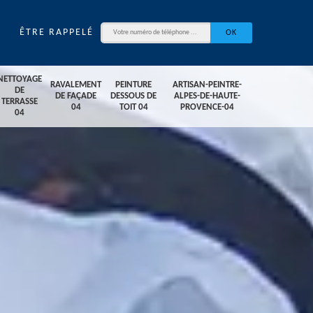
ÊTRE RAPPELÉ
NETTOYAGE
RAVALEMENT
PEINTURE
ARTISAN-PEINTRE-
DE
DE FAÇADE
DESSOUS DE
ALPES-DE-HAUTE-
TERRASSE
04
TOIT 04
PROVENCE-04
04