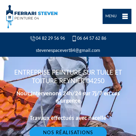
MENU
04 82 29 56 96
06 64 57 62 86
stevenespacevert84@gmail.com
ENTREPRISE PEINTURE SUR TUILE ET
TOITURE REYNIER 04250
Nous intervenons 24h/24 sur 7j/7 en cas
d'urgence
Travaux effectués avec nacelle
NOS RÉALISATIONS