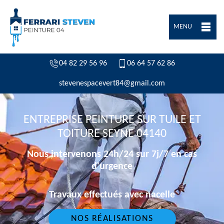
MENU
04 82 29 56 96
06 64 57 62 86
stevenespacevert84@gmail.com
ENTREPRISE PEINTURE SUR TUILE ET
TOITURE SEYNE 04140
Nous intervenons 24h/24 sur 7j/7 en cas
d'urgence
Travaux effectués avec nacelle
NOS RÉALISATIONS