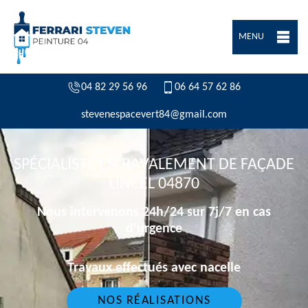
MENU
04 82 29 56 96
06 64 57 62 86
stevenespacevert84@gmail.com
SPÉCIALISTE EN RAVALEMENT DE FAÇADE
LINCEL 04870
Nous intervenons 24h/24 sur 7j/7 en cas
d'urgence
Travaux effectués avec nacelle
NOS RÉALISATIONS