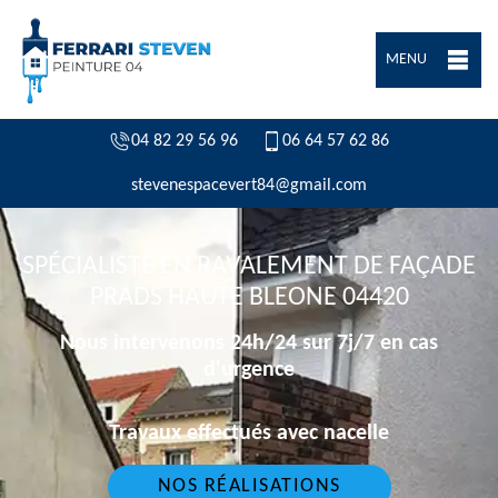
MENU
04 82 29 56 96
06 64 57 62 86
stevenespacevert84@gmail.com
SPÉCIALISTE EN RAVALEMENT DE FAÇADE
PRADS HAUTE BLEONE 04420
Nous intervenons 24h/24 sur 7j/7 en cas
d'urgence
Travaux effectués avec nacelle
NOS RÉALISATIONS