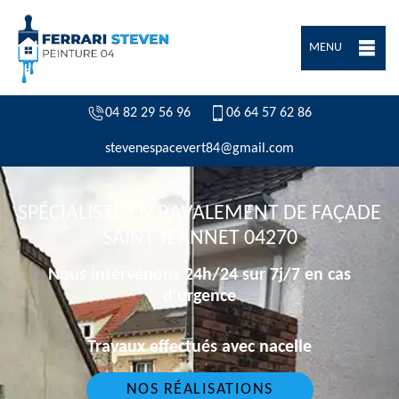
MENU
04 82 29 56 96
06 64 57 62 86
stevenespacevert84@gmail.com
SPÉCIALISTE EN RAVALEMENT DE FAÇADE
SAINT JEANNET 04270
Nous intervenons 24h/24 sur 7j/7 en cas
d'urgence
Travaux effectués avec nacelle
NOS RÉALISATIONS