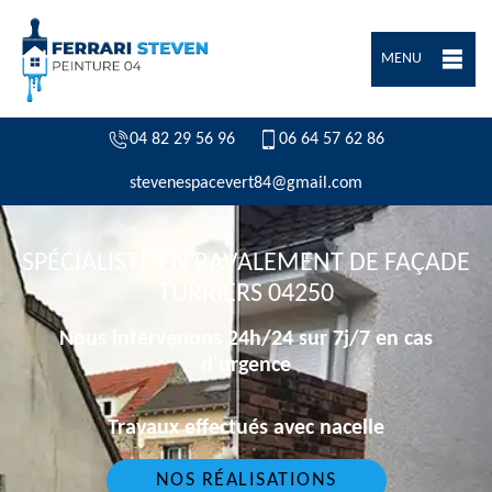
MENU
04 82 29 56 96
06 64 57 62 86
stevenespacevert84@gmail.com
SPÉCIALISTE EN RAVALEMENT DE FAÇADE
TURRIERS 04250
Nous intervenons 24h/24 sur 7j/7 en cas
d'urgence
Travaux effectués avec nacelle
NOS RÉALISATIONS