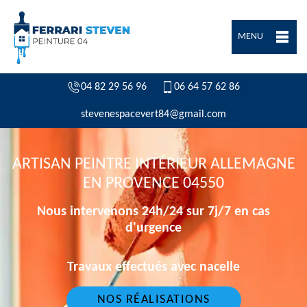
MENU
04 82 29 56 96
06 64 57 62 86
stevenespacevert84@gmail.com
ARTISAN PEINTRE INTÉRIEUR ALLEMAGNE
EN PROVENCE 04550
Nous intervenons 24h/24 sur 7j/7 en cas
d'urgence
Travaux effectués avec nacelle
NOS RÉALISATIONS