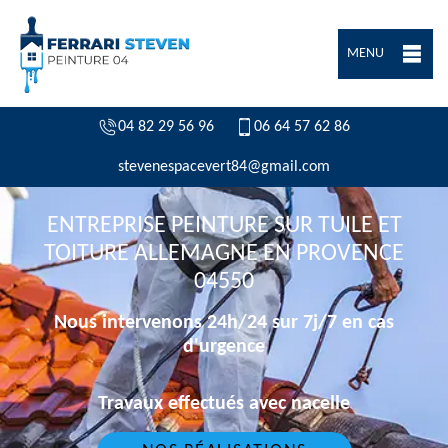
MENU
04 82 29 56 96
06 64 57 62 86
stevenespacevert84@gmail.com
ENTREPRISE PEINTURE SUR TUILE ET
TOITURE ALLEMAGNE EN PROVENCE
04550
Nous intervenons 24h/24 sur 7j/7 en cas
d'urgence
Travaux effectués avec nacelle