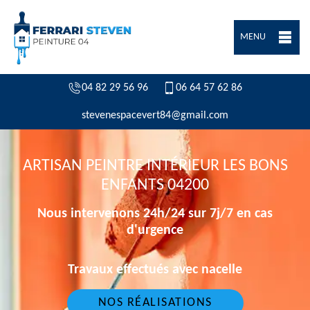
MENU
04 82 29 56 96
06 64 57 62 86
stevenespacevert84@gmail.com
ARTISAN PEINTRE INTÉRIEUR LES BONS
ENFANTS 04200
Nous intervenons 24h/24 sur 7j/7 en cas
d'urgence
Travaux effectués avec nacelle
NOS RÉALISATIONS