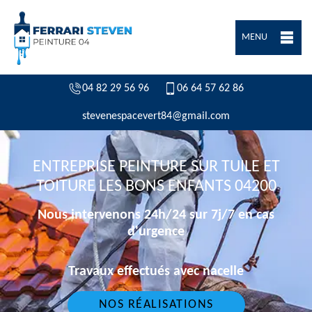
MENU
04 82 29 56 96
06 64 57 62 86
stevenespacevert84@gmail.com
ENTREPRISE PEINTURE SUR TUILE ET
TOITURE LES BONS ENFANTS 04200
Nous intervenons 24h/24 sur 7j/7 en cas
d'urgence
Travaux effectués avec nacelle
NOS RÉALISATIONS