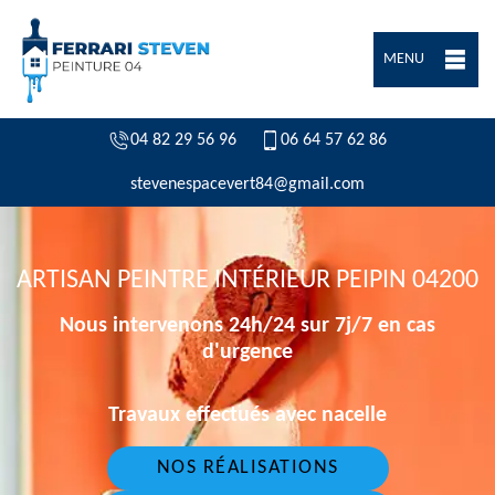
MENU
04 82 29 56 96
06 64 57 62 86
stevenespacevert84@gmail.com
ARTISAN PEINTRE INTÉRIEUR PEIPIN 04200
Nous intervenons 24h/24 sur 7j/7 en cas
d'urgence
Travaux effectués avec nacelle
NOS RÉALISATIONS