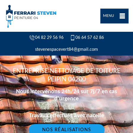
MENU
04 82 29 56 96
06 64 57 62 86
stevenespacevert84@gmail.com
ENTREPRISE NETTOYAGE DE TOITURE
PEIPIN 04200
Nous intervenons 24h/24 sur 7j/7 en cas
d'urgence
Travaux effectués avec nacelle
NOS RÉALISATIONS