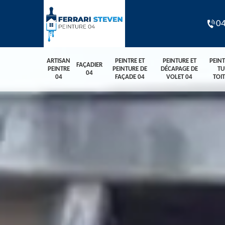
04
ARTISAN
PEINTRE ET
PEINTURE ET
PEIN
FAÇADIER
PEINTRE
PEINTURE DE
DÉCAPAGE DE
TU
04
04
FAÇADE 04
VOLET 04
TOI