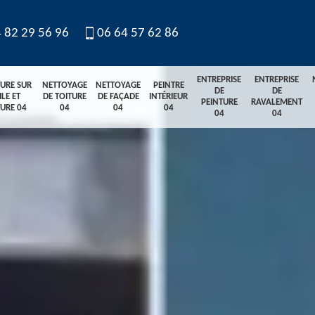
 82 29 56 96
06 64 57 62 86
ENTREPRISE
ENTREPRISE
TURE SUR
NETTOYAGE
NETTOYAGE
PEINTRE
DE
DE
ILE ET
DE TOITURE
DE FAÇADE
INTÉRIEUR
PEINTURE
RAVALEMENT
TURE 04
04
04
04
04
04