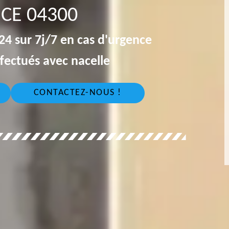
CE 04300
4 sur 7j/7 en cas d'urgence
fectués avec nacelle
CONTACTEZ-NOUS !