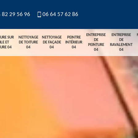
 82 29 56 96
06 64 57 62 86
ENTREPRISE
ENTREPRISE
TURE SUR
NETTOYAGE
NETTOYAGE
PEINTRE
DE
DE
ILE ET
DE TOITURE
DE FAÇADE
INTÉRIEUR
PEINTURE
RAVALEMENT
TURE 04
04
04
04
04
04