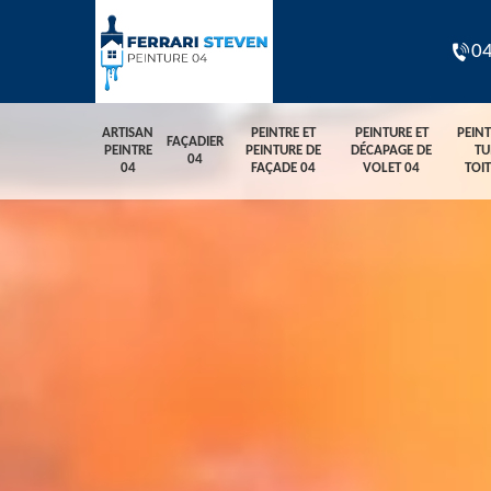
04
ARTISAN
PEINTRE ET
PEINTURE ET
PEIN
FAÇADIER
PEINTRE
PEINTURE DE
DÉCAPAGE DE
TU
04
04
FAÇADE 04
VOLET 04
TOI