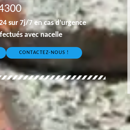
4300
4 sur 7j/7 en cas d'urgence
fectués avec nacelle
CONTACTEZ-NOUS !