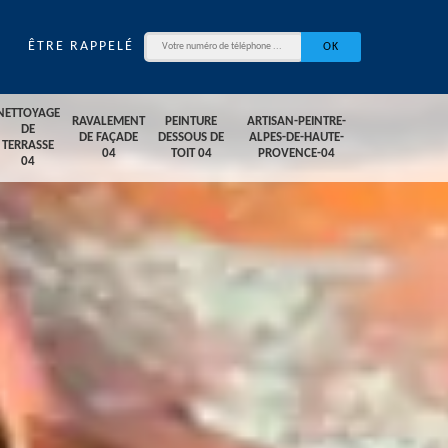
ÊTRE RAPPELÉ
NETTOYAGE
RAVALEMENT
PEINTURE
ARTISAN-PEINTRE-
DE
DE FAÇADE
DESSOUS DE
ALPES-DE-HAUTE-
TERRASSE
04
TOIT 04
PROVENCE-04
04