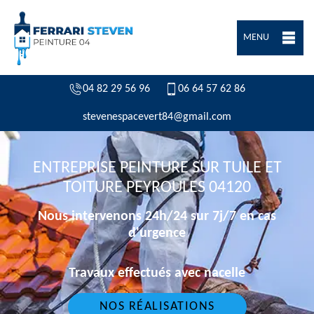
MENU
04 82 29 56 96
06 64 57 62 86
stevenespacevert84@gmail.com
ENTREPRISE PEINTURE SUR TUILE ET
TOITURE PEYROULES 04120
Nous intervenons 24h/24 sur 7j/7 en cas
d'urgence
Travaux effectués avec nacelle
NOS RÉALISATIONS