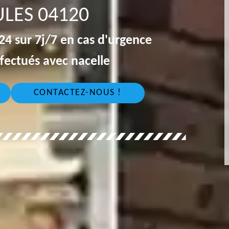
LES 04120
4 sur 7j/7 en cas d'urgence
fectués avec nacelle
CONTACTEZ-NOUS !