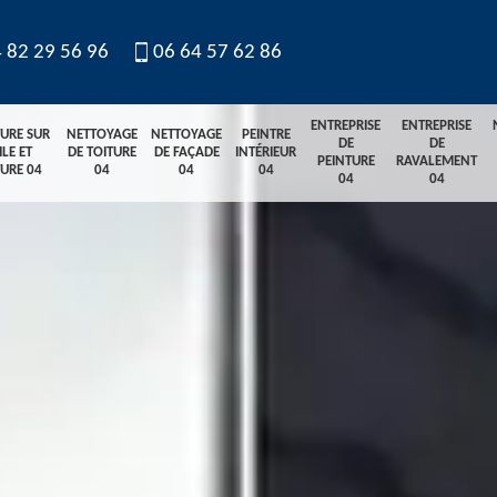
 82 29 56 96
06 64 57 62 86
ENTREPRISE
ENTREPRISE
TURE SUR
NETTOYAGE
NETTOYAGE
PEINTRE
DE
DE
ILE ET
DE TOITURE
DE FAÇADE
INTÉRIEUR
PEINTURE
RAVALEMENT
TURE 04
04
04
04
04
04