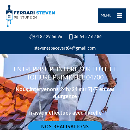
MENU
04 82 29 56 96
06 64 57 62 86
stevenespacevert84@gmail.com
ENTREPRISE PEINTURE SUR TUILE ET
TOITURE PUIMICHEL 04700
Nous intervenons 24h/24 sur 7j/7 en cas
d'urgence
Travaux effectués avec nacelle
NOS RÉALISATIONS