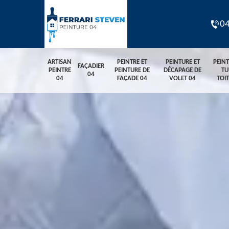
04
ARTISAN
PEINTRE ET
PEINTURE ET
PEIN
FAÇADIER
PEINTRE
PEINTURE DE
DÉCAPAGE DE
TU
04
04
FAÇADE 04
VOLET 04
TOI