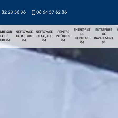
 82 29 56 96
06 64 57 62 86
ENTREPRISE
ENTREPRISE
TURE SUR
NETTOYAGE
NETTOYAGE
PEINTRE
DE
DE
ILE ET
DE TOITURE
DE FAÇADE
INTÉRIEUR
PEINTURE
RAVALEMENT
TURE 04
04
04
04
04
04