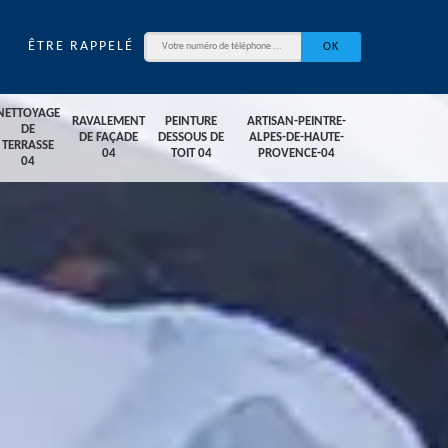
ÊTRE RAPPELÉ
NETTOYAGE
RAVALEMENT
PEINTURE
ARTISAN-PEINTRE-
DE
DE FAÇADE
DESSOUS DE
ALPES-DE-HAUTE-
TERRASSE
04
TOIT 04
PROVENCE-04
04