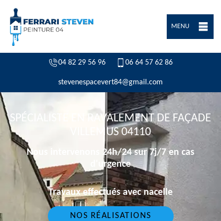
MENU
04 82 29 56 96
06 64 57 62 86
stevenespacevert84@gmail.com
SPÉCIALISTE EN RAVALEMENT DE FAÇADE
VILLEMUS 04110
Nous intervenons 24h/24 sur 7j/7 en cas
d'urgence
Travaux effectués avec nacelle
NOS RÉALISATIONS